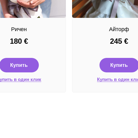
Ричен
Айторф
180
€
245
€
Купить
Купить
упить в один клик
Купить в один кл